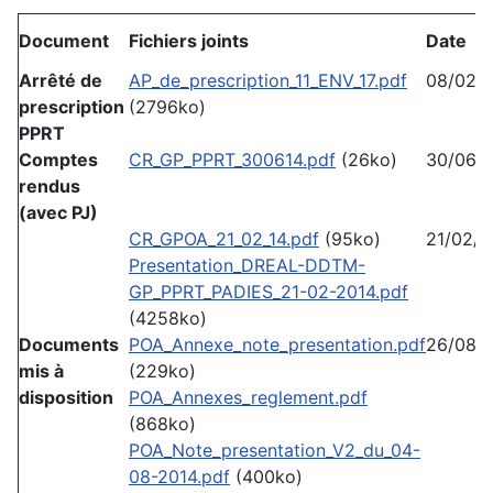
Document
Fichiers joints
Date
Arrêté de
AP_de_prescription_11_ENV_17.pdf
08/02/2
prescription
(2796ko)
PPRT
Comptes
CR_GP_PPRT_300614.pdf
(26ko)
30/06/
rendus
(avec PJ)
CR_GPOA_21_02_14.pdf
(95ko)
21/02/2
Presentation_DREAL-DDTM-
GP_PPRT_PADIES_21-02-2014.pdf
(4258ko)
Documents
POA_Annexe_note_presentation.pdf
26/08/
mis à
(229ko)
disposition
POA_Annexes_reglement.pdf
(868ko)
POA_Note_presentation_V2_du_04-
08-2014.pdf
(400ko)