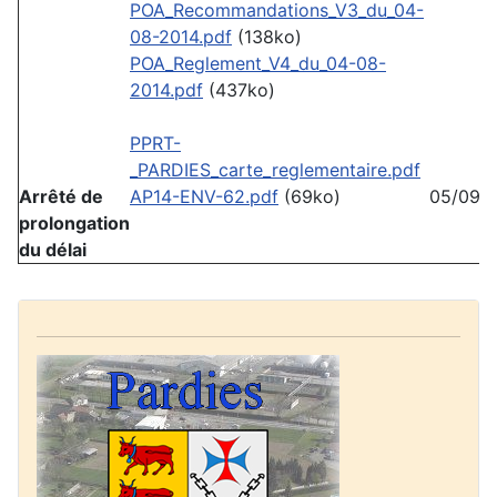
POA_Recommandations_V3_du_04-
08-2014.pdf
(138ko)
POA_Reglement_V4_du_04-08-
2014.pdf
(437ko)
PPRT-
_PARDIES_carte_reglementaire.pdf
Arrêté de
AP14-ENV-62.pdf
(69ko)
05/09/
prolongation
du délai